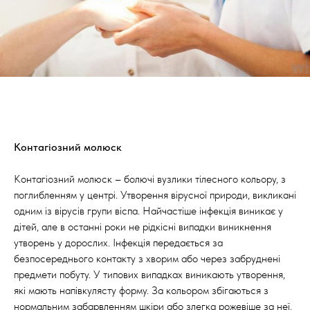
Контагіозний молюск
Контагіозний молюск – болючі вузлики тілесного кольору, з
поглибленням у центрі. Утворення вірусної природи, викликані
одним із вірусів групи віспа. Найчастіше інфекція виникає у
дітей, але в останні роки не рідкісні випадки виникнення
утворень у дорослих. Інфекція передається за
безпосереднього контакту з хворим або через забруднені
предмети побуту. У типових випадках виникають утворення,
які мають напівкулясту форму. За кольором збігаються з
нормальним забарвленням шкіри або злегка рожевіше за неї.