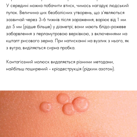
У середині можна побачити втиск, чимось нагадує людський
пупок. Величина цих безболісних утворень, що з'являються
зазвичай через 3-6 тижнів після зараження, варіює від 1 мм
до 5 мм (рідше більше) у діаметрі; вони мають блідо-рожеве
забарвлення з перламутровою верхівкою, з включеннями на
кшталт рисового зерна. При натисканні на вузлик з нього, як
з вугра, виділяється сирна пробка.
Контагіозний молюск видаляється різними методами,
найбільш поширений - кріодеструкція (рідким азотом).