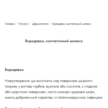
Головна
/
Послуги
/
Дерматологія
/
Бородавки, контагіозний молюск
Бородавки, контагіозний молюск
Бородавки
Новоутворення, що височіють над поверхнею шкірного
покриву у вигляді горбків, вузликів або сосочків, з гладкою
або шорсткою поверхнею, часто кольори здорової шкіри,
мають доброякісний характер і є папіломовірусною інфекцією.