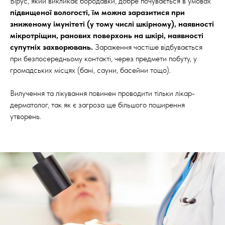
Вірус, який викликає бородавки, добре почувається в умовах
підвищеної вологості, їм можна заразитися при
зниженому імунітеті (у тому числі шкірному), наявності
мікротріщин, ранових поверхонь на шкірі, наявності
супутніх захворювань.
Зараження частіше відбувається
при безпосередньому контакті, через предмети побуту, у
громадських місцях (бані, сауни, басейни тощо).
Вилучення та лікування повинен проводити тільки лікар-
дерматолог, так як є загроза ще більшого поширення
утворень.